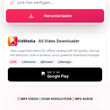
Herunterladen
VidMedia
-
All Video Downloader
Save supported videos for offline viewing with HD quality, one-tap
link detection, built-in browser, and a powerful download manager.
HD
Detection
Browser
Manager
Get it on
Google Play
MP4 VIDEO
HIGH RESOLUTION
MP3 AUDIO