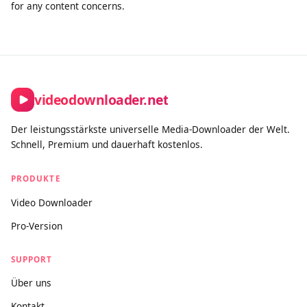
of this tool must comply with our Terms of Service and
applicable copyright law.
How is this different from other downloaders?
Unlike tools built purely for bulk or unrestricted downloading,
videodownloader.net is designed for legitimate personal use
cases: saving your own social media content, downloading
open-license and Creative Commons videos, and accessing
publicly available media you have the right to keep. We actively
block platforms where downloading is prohibited by the
provider, and we maintain a clear DMCA compliance process
for any content concerns.
videodownloader.net
Der leistungsstärkste universelle Media-Downloader der Welt.