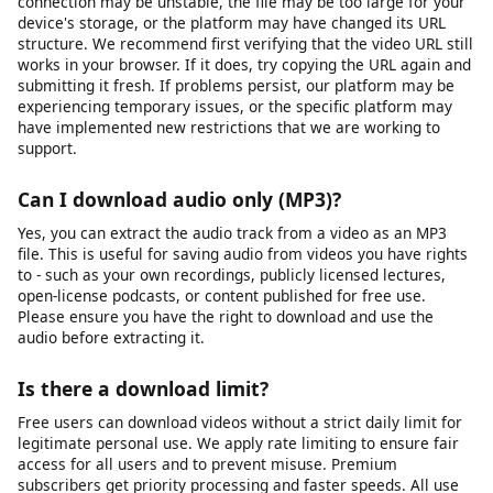
temporarily on our servers to generate download links and are
not permanently stored. We do not sell your personal data or
share it with third parties for marketing purposes. Our full
privacy policy details exactly what data we collect and how it is
used. We recommend reviewing it for complete transparency.
Why is my download link not working?
Download links can fail for several reasons: the source video
may have been removed or made private, your internet
connection may be unstable, the file may be too large for your
device's storage, or the platform may have changed its URL
structure. We recommend first verifying that the video URL still
works in your browser. If it does, try copying the URL again and
submitting it fresh. If problems persist, our platform may be
experiencing temporary issues, or the specific platform may
have implemented new restrictions that we are working to
support.
Can I download audio only (MP3)?
Yes, you can extract the audio track from a video as an MP3
file. This is useful for saving audio from videos you have rights