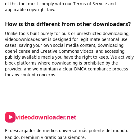
to - such as your own recordings, publicly licensed lectures,
open-license podcasts, or content published for free use.
Please ensure you have the right to download and use the
audio before extracting it.
Is there a download limit?
Free users can download videos without a strict daily limit for
legitimate personal use. We apply rate limiting to ensure fair
access for all users and to prevent misuse. Premium
subscribers get priority processing and faster speeds. All use
of this tool must comply with our Terms of Service and
applicable copyright law.
How is this different from other downloaders?
Unlike tools built purely for bulk or unrestricted downloading,
videodownloader.net is designed for legitimate personal use
cases: saving your own social media content, downloading
open-license and Creative Commons videos, and accessing
publicly available media you have the right to keep. We actively
block platforms where downloading is prohibited by the