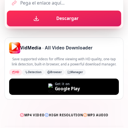
Descargar
VidMedia
-
All Video Downloader
Save supported videos for offline viewing with HD quality, one-tap
link detection, built-in browser, and a powerful download manager.
HD
Detection
Browser
Manager
Get it on
Google Play
MP4 VIDEO
HIGH RESOLUTION
MP3 AUDIO