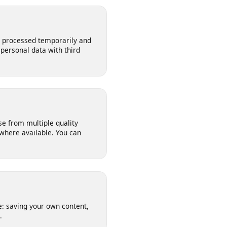
 any software. This means no risk
ur device. It works on Windows,
s are processed temporarily and
our personal data with third
Choose from multiple quality
n 4K where available. You can