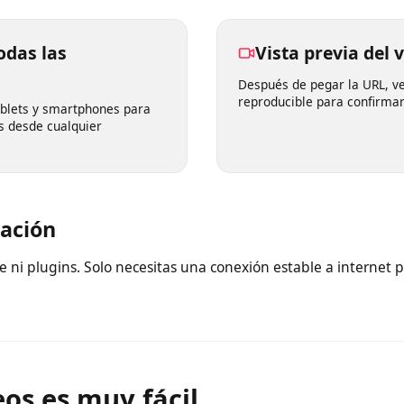
ta.
todas las
Vista previa d
Después de pegar la URL
reproducible para confi
 tablets y smartphones para
eos desde cualquier
alación
are ni plugins. Solo necesitas una conexión estable a inter