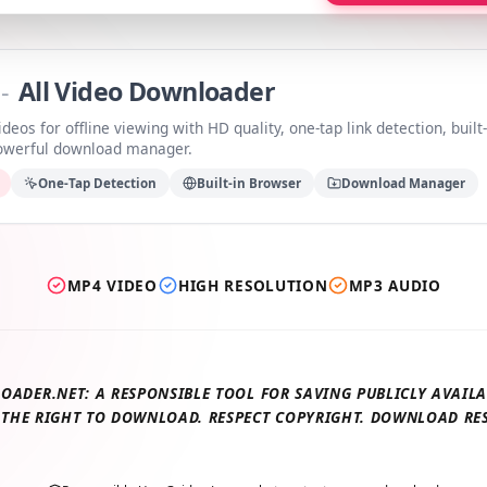
a
-
All Video Downloader
videos for offline viewing with HD quality, one-tap link detection, b
 powerful download manager.
ds
One-Tap Detection
Built-in Browser
Download Manage
MP4 VIDEO
HIGH RESOLUTION
MP3 AUDIO
LOADER.NET: A RESPONSIBLE TOOL FOR SAVING PUBLICLY AV
E THE RIGHT TO DOWNLOAD. RESPECT COPYRIGHT. DOWNLOAD