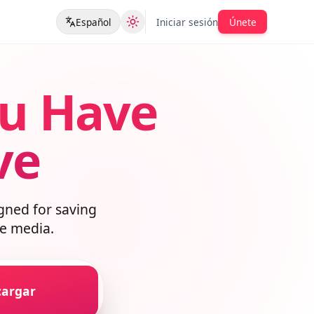
Español
Iniciar sesión
Únete
ou Have
ave
esigned for saving
lable media.
escargar