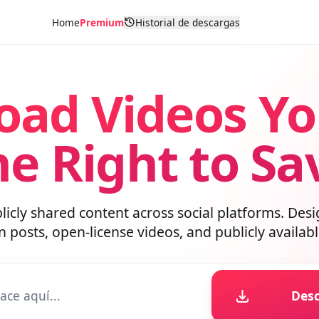
Home
Premium
Historial de descargas
oad Videos Y
he Right to S
blicly shared content across social platforms. D
wn posts, open-license videos, and publicly avai
D