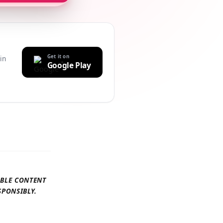
Get it on
uilt-in
Google Play
r
AILABLE CONTENT
 RESPONSIBLY.