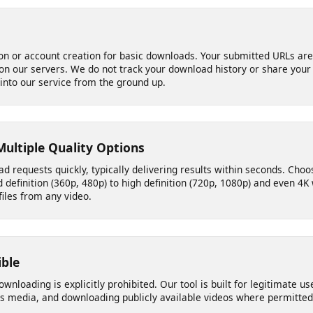
your web browser. There is no need to download, install, or update
ity issues with your operating system, and no storage space on yo
 iOS equally well.
ation or account creation for basic downloads. Your submitted URL
d on our servers. We do not track your download history or share y
ilt into our service from the ground up.
 Multiple Quality Options
ad requests quickly, typically delivering results within seconds. 
rd definition (360p, 480p) to high definition (720p, 1080p) and eve
3 files from any video.