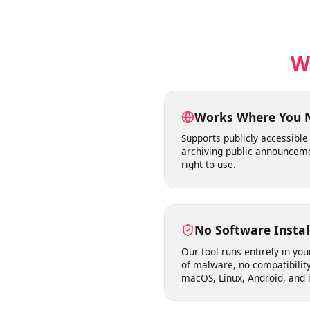
Descargas para uso 
Puedes descargar videos pa
Works Where You
Supports publicly accessib
archiving public announc
right to use.
No Software Inst