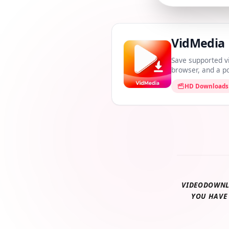
VidMedi
Save supported 
browser, and a
HD Downloa
VIDEODOWN
YOU HAV