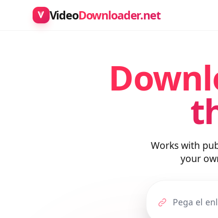
Video
Downloader.net
Downl
t
Works with pu
your o