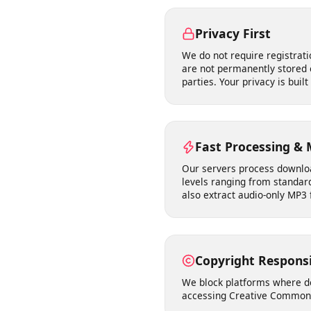
Our tool runs entirely in 
of malware, no compatibil
macOS, Linux, Android, and
Privacy First
We do not require registr
are not permanently store
parties. Your privacy is bu
Fast Processing &
Our servers process downlo
levels ranging from standa
also extract audio-only MP