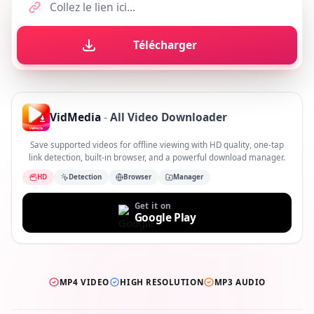
Télécharger
VidMedia
-
All Video Downloader
Save supported videos for offline viewing with HD quality, one-tap
link detection, built-in browser, and a powerful download manager.
HD
Detection
Browser
Manager
Get it on
Google Play
MP4 VIDEO
HIGH RESOLUTION
MP3 AUDIO