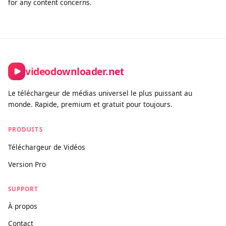
of this tool must comply with our Terms of Service and
applicable copyright law.
How is this different from other downloaders?
Unlike tools built purely for bulk or unrestricted downloading,
videodownloader.net is designed for legitimate personal use
cases: saving your own social media content, downloading
open-license and Creative Commons videos, and accessing
publicly available media you have the right to keep. We actively
block platforms where downloading is prohibited by the
provider, and we maintain a clear DMCA compliance process
for any content concerns.
videodownloader.net
Le téléchargeur de médias universel le plus puissant au