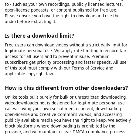
device's storage, or the platform may have changed its URL
structure. We recommend first verifying that the video URL still
works in your browser. If it does, try copying the URL again and
submitting it fresh. If problems persist, our platform may be
experiencing temporary issues, or the specific platform may
have implemented new restrictions that we are working to
support.
Can I download audio only (MP3)?
Yes, you can extract the audio track from a video as an MP3
file. This is useful for saving audio from videos you have rights
to - such as your own recordings, publicly licensed lectures,
open-license podcasts, or content published for free use.
Please ensure you have the right to download and use the
audio before extracting it.
Is there a download limit?
Free users can download videos without a strict daily limit for
legitimate personal use. We apply rate limiting to ensure fair
access for all users and to prevent misuse. Premium
subscribers get priority processing and faster speeds. All use