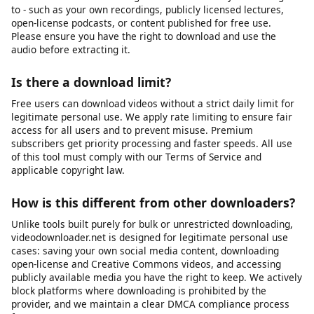
device's storage, or the platform may have changed its URL
structure. We recommend first verifying that the video URL still
works in your browser. If it does, try copying the URL again and
submitting it fresh. If problems persist, our platform may be
experiencing temporary issues, or the specific platform may
have implemented new restrictions that we are working to
support.
Can I download audio only (MP3)?
Yes, you can extract the audio track from a video as an MP3
file. This is useful for saving audio from videos you have rights
to - such as your own recordings, publicly licensed lectures,
open-license podcasts, or content published for free use.
Please ensure you have the right to download and use the
audio before extracting it.
Is there a download limit?
Free users can download videos without a strict daily limit for
legitimate personal use. We apply rate limiting to ensure fair
access for all users and to prevent misuse. Premium
subscribers get priority processing and faster speeds. All use