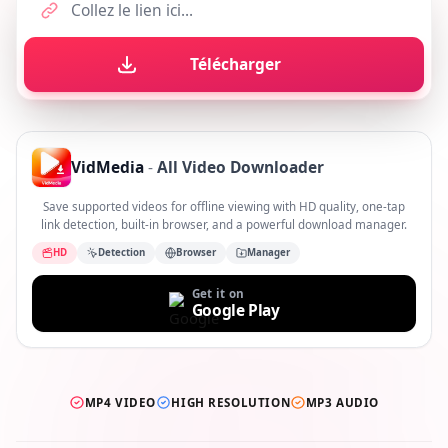
Télécharger
VidMedia
-
All Video Downloader
Save supported videos for offline viewing with HD quality, one-tap
link detection, built-in browser, and a powerful download manager.
HD
Detection
Browser
Manager
Get it on
Google Play
MP4 VIDEO
HIGH RESOLUTION
MP3 AUDIO