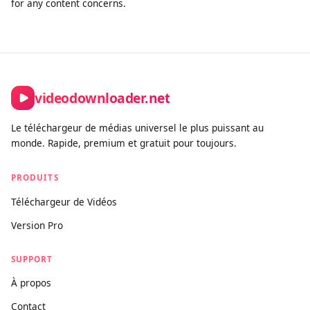
of this tool must comply with our Terms of Service and
applicable copyright law.
How is this different from other downloaders?
Unlike tools built purely for bulk or unrestricted downloading,
videodownloader.net is designed for legitimate personal use
cases: saving your own social media content, downloading
open-license and Creative Commons videos, and accessing
publicly available media you have the right to keep. We actively
block platforms where downloading is prohibited by the
provider, and we maintain a clear DMCA compliance process
for any content concerns.
videodownloader.net
Le téléchargeur de médias universel le plus puissant au