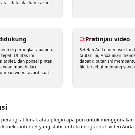
 online gratis ini
memungkinkan Anda men
ng tepat untuk pemula. Anda
yang dibutuhkan. Anda
 menempel tautan video
360p, 480p, 720p, 1080p
di atas, lalu alat kami akan
m didukung
Pratinjau vid
 video di perangkat apa pun,
Setelah Anda memasukk
g tepat. Utilitas ini
tautan ini, Anda akan m
r, tablet, dan ponsel pintar.
dapat diputar. Ini me
 dengan mudah dari
file tersebut memang ya
nyimpan video favorit saat
lasi