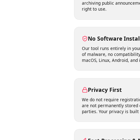
Works Where You
Supports publicly accessib
archiving public announc
right to use.
No Software Inst
Our tool runs entirely in 
of malware, no compatibil
macOS, Linux, Android, and
Privacy First
We do not require registr
are not permanently store