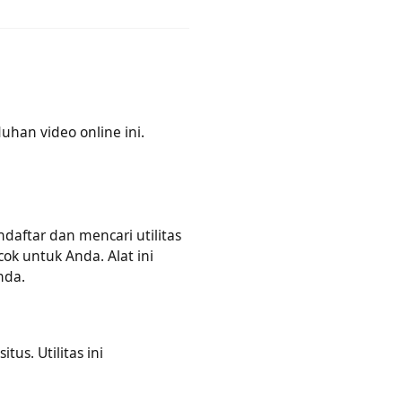
an utilitas unduhan video MP4
 Anda dengan mudah.
unduhan video online ini.
mendaftar dan mencari utilitas
cocok untuk Anda. Alat ini
t Anda.