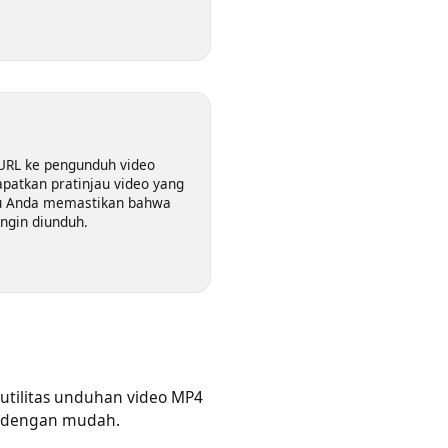
gunduh video sesuai kualitas
 dapat menyimpan video dalam
, dan 4K.
eo
an URL ke pengunduh video
endapatkan pratinjau video yang
mbantu Anda memastikan bahwa
ng ingin diunduh.