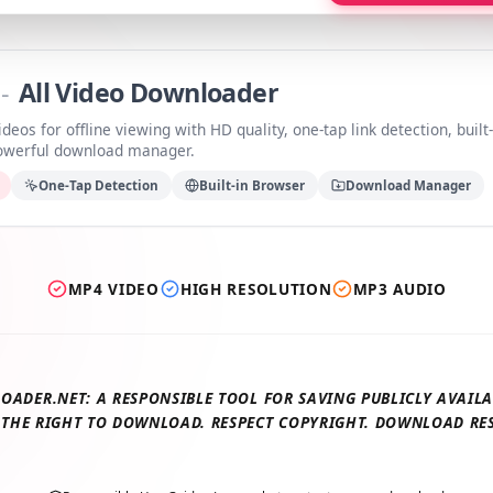
a
-
All Video Downloader
videos for offline viewing with HD quality, one-tap link detection, b
 powerful download manager.
ds
One-Tap Detection
Built-in Browser
Download Manage
MP4 VIDEO
HIGH RESOLUTION
MP3 AUDIO
LOADER.NET: A RESPONSIBLE TOOL FOR SAVING PUBLICLY AV
E THE RIGHT TO DOWNLOAD. RESPECT COPYRIGHT. DOWNLOAD