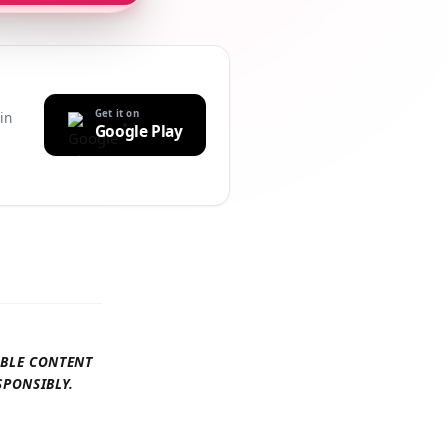
Get it on
uilt-in
Google Play
r
AILABLE CONTENT
 RESPONSIBLY.