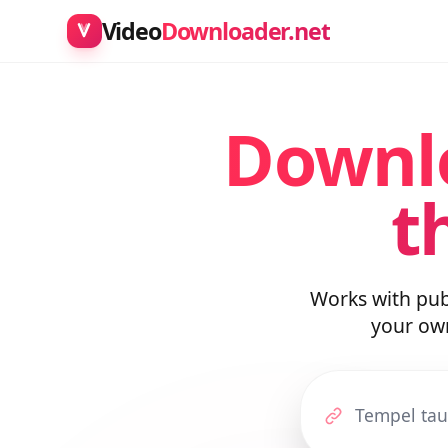
Video
Downloader.net
Downl
t
Works with pu
your o