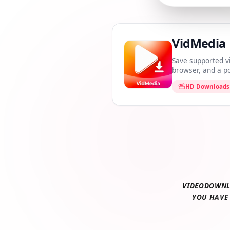
VidMedi
Save supported 
browser, and a
HD Downloa
VIDEODOWN
YOU HAV