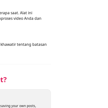
situs. Utilitas ini
berapa saat. Alat ini
 memproses video Anda dan
pa khawatir tentang batasan
net?