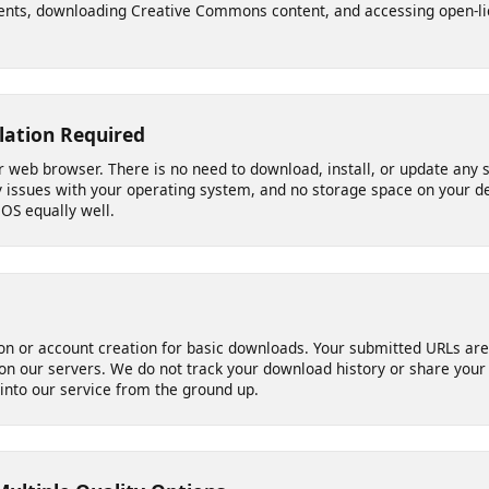
 Need It
le video links across major social platforms and media sites - idea
ements, downloading Creative Commons content, and accessing ope
allation Required
your web browser. There is no need to download, install, or update
ity issues with your operating system, and no storage space on yo
 iOS equally well.
ation or account creation for basic downloads. Your submitted URL
d on our servers. We do not track your download history or share y