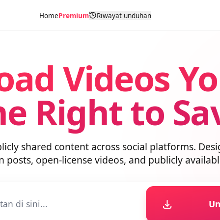
Home
Premium
Riwayat unduhan
oad Videos Y
he Right to S
blicly shared content across social platforms. D
wn posts, open-license videos, and publicly avai