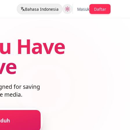
Bahasa Indonesia
Masuk
Daftar
ou Have
ave
esigned for saving
lable media.
Unduh