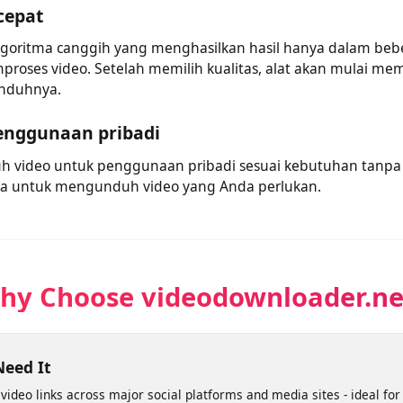
ari alat berbeda untuk mengunduh video online dari banyak 
nduh video dari semua platform populer tanpa repot.
 cepat
lgoritma canggih yang menghasilkan hasil hanya dalam be
proses video. Setelah memilih kualitas, alat akan mulai
gunduhnya.
penggunaan pribadi
h video untuk penggunaan pribadi sesuai kebutuhan tan
rsedia untuk mengunduh video yang Anda perlukan.
Why Choose videodownloader.