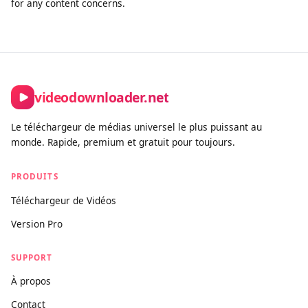
of this tool must comply with our Terms of Service and
applicable copyright law.
How is this different from other downloaders?
Unlike tools built purely for bulk or unrestricted downloading,
videodownloader.net is designed for legitimate personal use
cases: saving your own social media content, downloading
open-license and Creative Commons videos, and accessing
publicly available media you have the right to keep. We actively
block platforms where downloading is prohibited by the
provider, and we maintain a clear DMCA compliance process
for any content concerns.
videodownloader.net
Le téléchargeur de médias universel le plus puissant au