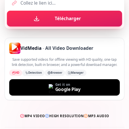
Télécharger
VidMedia
-
All Video Downloader
Save supported videos for offline viewing with HD quality, one-tap
link detection, built-in browser, and a powerful download manager.
HD
Detection
Browser
Manager
Get it on
Google Play
MP4 VIDEO
HIGH RESOLUTION
MP3 AUDIO