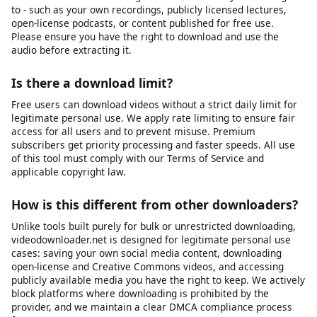
device's storage, or the platform may have changed its URL
structure. We recommend first verifying that the video URL still
works in your browser. If it does, try copying the URL again and
submitting it fresh. If problems persist, our platform may be
experiencing temporary issues, or the specific platform may
have implemented new restrictions that we are working to
support.
Can I download audio only (MP3)?
Yes, you can extract the audio track from a video as an MP3
file. This is useful for saving audio from videos you have rights
to - such as your own recordings, publicly licensed lectures,
open-license podcasts, or content published for free use.
Please ensure you have the right to download and use the
audio before extracting it.
Is there a download limit?
Free users can download videos without a strict daily limit for
legitimate personal use. We apply rate limiting to ensure fair
access for all users and to prevent misuse. Premium
subscribers get priority processing and faster speeds. All use