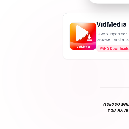
VidMedi
Save supported 
browser, and a
HD Downloa
VIDEODOWN
YOU HAV