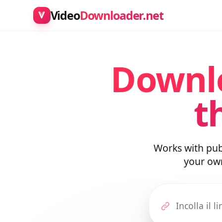
Video
Downloader.net
Downl
t
Works with pu
your o