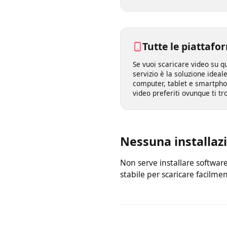
gratuito lo rende perfetto 
basta copiare e incollare il
nella casella qui sopra: al 
Tutte le piatta
Se vuoi scaricare video su 
servizio è la soluzione ide
computer, tablet e smartph
video preferiti ovunque ti t
Nessuna installa
Non serve installare softw
stabile per scaricare facilm