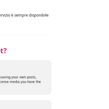
era il link, carica il video e, una
 Il servizio è sempre disponibile
net?
l for saving your own posts,
n-license media you have the