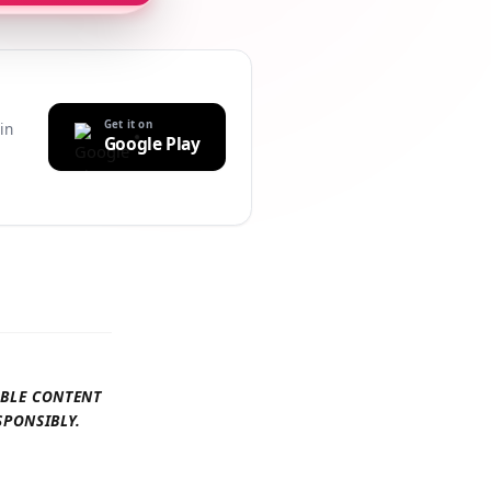
Get it on
uilt-in
Google Play
r
AILABLE CONTENT
 RESPONSIBLY.