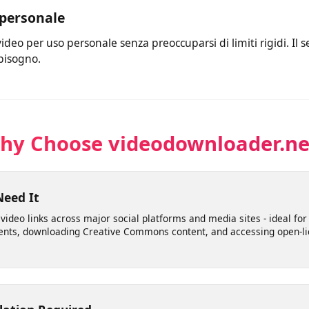
lgoritmi avanzati che generano risultati in pochi istanti. Recup
ia velocemente l’elaborazione per offrirti il download.
o personale
e video per uso personale senza preoccuparsi di limiti rigidi.
ai bisogno.
Why Choose videodownloader.
 Need It
le video links across major social platforms and media sites - idea
ements, downloading Creative Commons content, and accessing ope