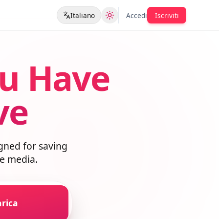
Italiano
Accedi
Iscriviti
ou Have
ave
esigned for saving
lable media.
Scarica