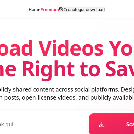
Home
Premium
Cronologia download
oad Videos Y
he Right to S
blicly shared content across social platforms. D
wn posts, open-license videos, and publicly avai