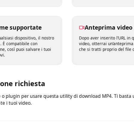
anche per i principianti. Ti
di scaricare i video nel
 link del tuo video preferito
tra 360p, 480p, 720p, 1
resto pensa il servizio.
forme supportate
Anteprima vi
qualsiasi dispositivo, il nostro
Dopo aver inserito l’URL
ale. È compatibile con
video, otterrai un’antep
one, così puoi salvare i tuoi
che si tratti proprio del
rovi.
zione richiesta
are o plugin per usare questa utility di download MP4. Ti b
ente i tuoi video.