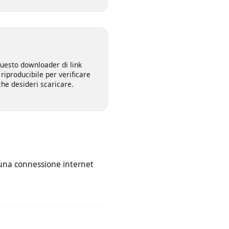
la qualità desiderata, scegliendo
080p e 4K.
deo
 in questo downloader di link
rima riproducibile per verificare
 file che desideri scaricare.
asta una connessione internet