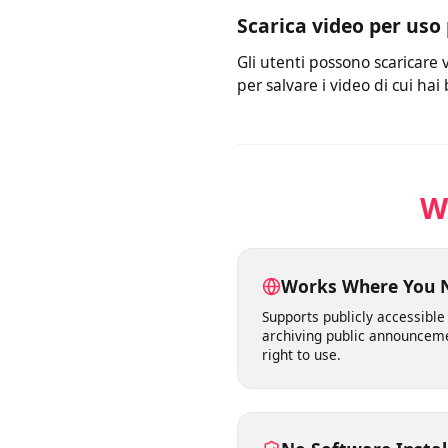
Il nostro servizio utilizza a
volta scelta la qualità, avv
Scarica video per us
Gli utenti possono scaricar
per salvare i video di cui h
Works Where You
Supports publicly accessib
archiving public announc