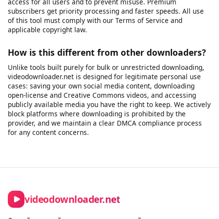
Yes, you can extract the audio track from a video as an MP3
file. This is useful for saving audio from videos you have rights
to - such as your own recordings, publicly licensed lectures,
open-license podcasts, or content published for free use.
Please ensure you have the right to download and use the
audio before extracting it.
Is there a download limit?
Free users can download videos without a strict daily limit for
legitimate personal use. We apply rate limiting to ensure fair
access for all users and to prevent misuse. Premium
subscribers get priority processing and faster speeds. All use
of this tool must comply with our Terms of Service and
applicable copyright law.
How is this different from other downloaders?
Unlike tools built purely for bulk or unrestricted downloading,
videodownloader.net is designed for legitimate personal use
cases: saving your own social media content, downloading
open-license and Creative Commons videos, and accessing
publicly available media you have the right to keep. We actively