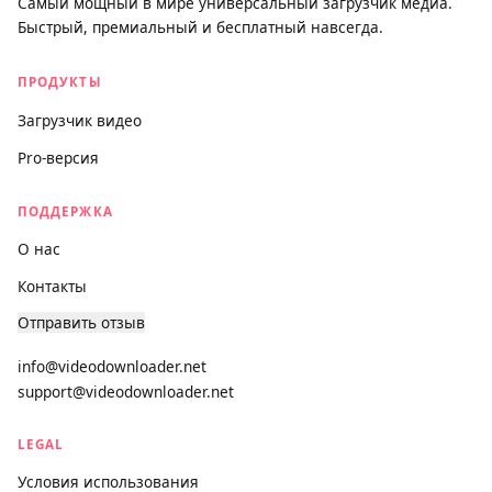
block platforms where downloading is prohibited by the
provider, and we maintain a clear DMCA compliance process
for any content concerns.
videodownloader.net
Самый мощный в мире универсальный загрузчик медиа.
Быстрый, премиальный и бесплатный навсегда.
ПРОДУКТЫ
Загрузчик видео
Pro-версия
ПОДДЕРЖКА