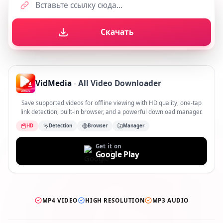
Скачать
VidMedia
-
All Video Downloader
Save supported videos for offline viewing with HD quality, one-tap
link detection, built-in browser, and a powerful download manager.
HD
Detection
Browser
Manager
Get it on
Google Play
MP4 VIDEO
HIGH RESOLUTION
MP3 AUDIO