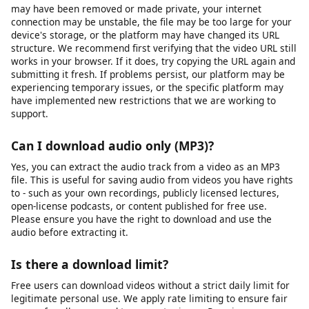
HTTPS encryption for all data transmitted between your
browser and our servers. The URLs you submit are processed
temporarily on our servers to generate download links and are
not permanently stored. We do not sell your personal data or
share it with third parties for marketing purposes. Our full
privacy policy details exactly what data we collect and how it is
used. We recommend reviewing it for complete transparency.
Why is my download link not working?
Download links can fail for several reasons: the source video
may have been removed or made private, your internet
connection may be unstable, the file may be too large for your
device's storage, or the platform may have changed its URL
structure. We recommend first verifying that the video URL still
works in your browser. If it does, try copying the URL again and
submitting it fresh. If problems persist, our platform may be
experiencing temporary issues, or the specific platform may
have implemented new restrictions that we are working to
support.
Can I download audio only (MP3)?