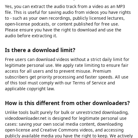
Download links can fail for several reasons: the source video
may have been removed or made private, your internet
connection may be unstable, the file may be too large for your
device's storage, or the platform may have changed its URL
structure. We recommend first verifying that the video URL still
works in your browser. If it does, try copying the URL again and
submitting it fresh. If problems persist, our platform may be
experiencing temporary issues, or the specific platform may
have implemented new restrictions that we are working to
support.
Can I download audio only (MP3)?
Yes, you can extract the audio track from a video as an MP3
file. This is useful for saving audio from videos you have rights
to - such as your own recordings, publicly licensed lectures,
open-license podcasts, or content published for free use.
Please ensure you have the right to download and use the
audio before extracting it.
Is there a download limit?
Free users can download videos without a strict daily limit for