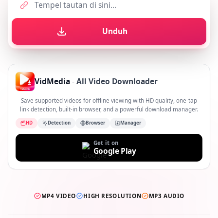
Unduh
VidMedia
-
All Video Downloader
Save supported videos for offline viewing with HD quality, one-tap
link detection, built-in browser, and a powerful download manager.
HD
Detection
Browser
Manager
Get it on
Google Play
MP4 VIDEO
HIGH RESOLUTION
MP3 AUDIO