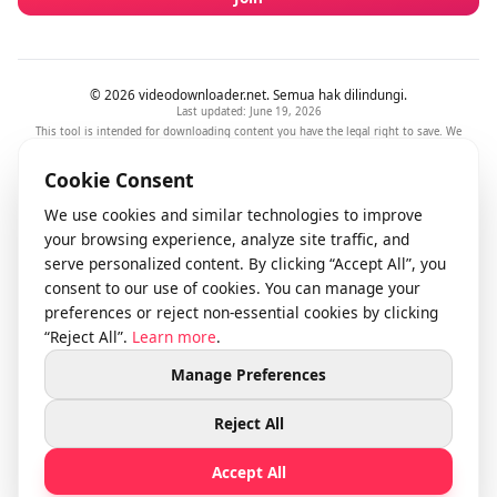
LEGAL
Ketentuan Layanan
Kebijakan Privasi
Responsible Use
NEWSLETTER
Stay updated with our latest features and releases.
Join
© 2026 videodownloader.net. Semua hak dilindungi.
Last updated: June 19, 2026
This tool is intended for downloading content you have the legal right to save. We
respect intellectual property rights and comply with DMCA takedown requests.
support@videodownloader.net
|
Privasi
|
Ketentuan
Cookie Consent