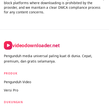
legitimate personal use. We apply rate limiting to ensure fair
access for all users and to prevent misuse. Premium
subscribers get priority processing and faster speeds. All use
of this tool must comply with our Terms of Service and
applicable copyright law.
How is this different from other downloaders?
Unlike tools built purely for bulk or unrestricted downloading,
videodownloader.net is designed for legitimate personal use
cases: saving your own social media content, downloading
open-license and Creative Commons videos, and accessing
publicly available media you have the right to keep. We actively
block platforms where downloading is prohibited by the
provider, and we maintain a clear DMCA compliance process
for any content concerns.
videodownloader.net