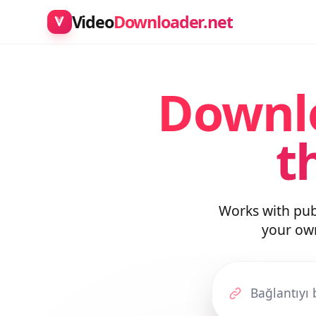
Video
Downloader.net
Downl
t
Works with pu
your o