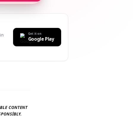
Get it on
uilt-in
Google Play
r
AILABLE CONTENT
 RESPONSIBLY.