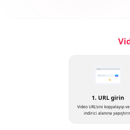
V
1. URL girin
Video URL’sini kopyalayıp 
indirici alanına yapıştı