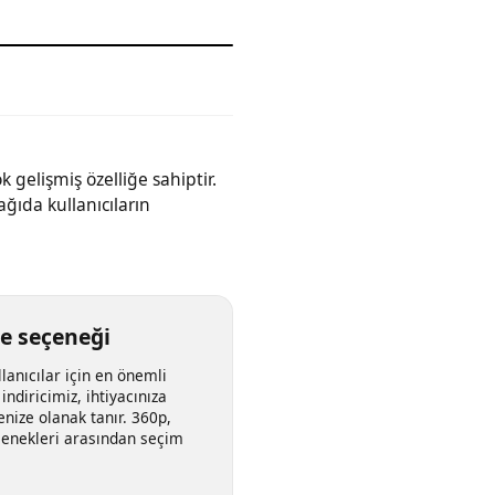
irçok gelişmiş özelliğe sahiptir.
 Aşağıda kullanıcıların
alite seçeneği
 kullanıcılar için en önemli
deo indiricimiz, ihtiyacınıza
irmenize olanak tanır. 360p,