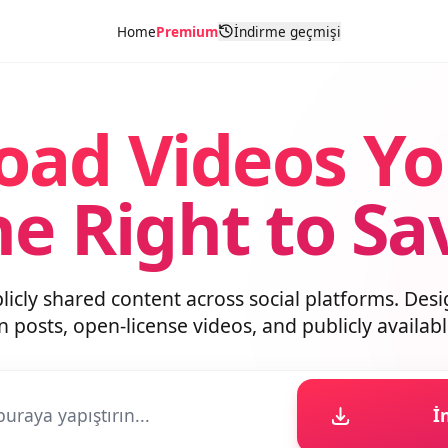
Home
Premium
İndirme geçmişi
oad Videos Y
he Right to S
blicly shared content across social platforms. D
wn posts, open-license videos, and publicly avai