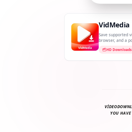
VidMedi
Save supported 
browser, and a
HD Downloa
VIDEODOWN
YOU HAV