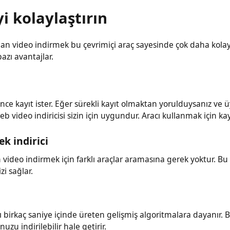
yi kolaylaştırın
dan video indirmek bu çevrimiçi araç sayesinde çok daha kola
 bazı avantajlar.
n önce kayıt ister. Eğer sürekli kayıt olmaktan yorulduysanı
web video indiricisi sizin için uygundur. Aracı kullanmak iç
 tek indirici
rden video indirmek için farklı araçlar aramasına gerek yoktur. 
izi sağlar.