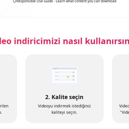
Responsible Use Guide - Learn what content you can download
ideo indiricimizi nasıl kullanırs
2. Kalite seçin
verilen
Videoyu indirmek istediğiniz
V
rın.
kaliteyi seçin.