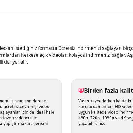
 videoları istediğiniz formatta ücretsiz indirmenizi sağlayan b
ormlardan herkese açık videoları kolayca indirmenizi sağlar.
llikler yer alır.
Birden fazla k
n önemli unsur, son derece
Video kaydederken kalite
 Bu ücretsiz çevrimiçi video
konulardan biridir. HD vi
i başlayanlar için de ideal hale
uygun kalitede video ind