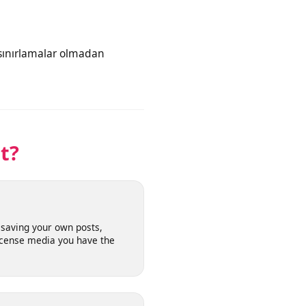
 Bağlantıyı alır, videoyu işler ve
ı katı sınırlamalar olmadan
net?
l for saving your own posts,
n-license media you have the