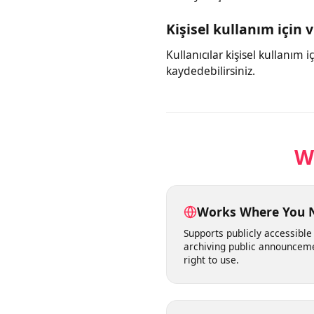
Videoları hızlı indiri
Video kaydedicimiz, sonuçla
kaliteyi seçtikten sonra vide
Kişisel kullanım için
Kullanıcılar kişisel kullanı
kaydedebilirsiniz.
Works Where You
Supports publicly accessib
archiving public announc