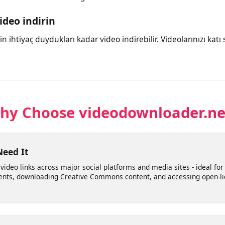
n
rı birkaç saniye içinde üreten gelişmiş algoritmalara dayanır.
onuzu indirilebilir hale getirir.
 video indirin
m için ihtiyaç duydukları kadar video indirebilir. Videolarınız
Why Choose videodownloader.
 Need It
le video links across major social platforms and media sites - idea
ements, downloading Creative Commons content, and accessing ope