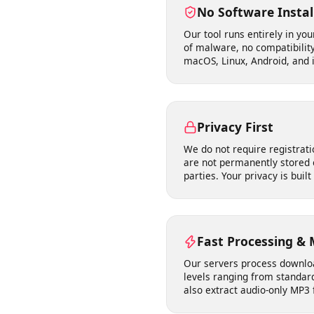
right to use.
No Software Inst
Our tool runs entirely in 
of malware, no compatibil
macOS, Linux, Android, and
Privacy First
We do not require registr
are not permanently store
parties. Your privacy is bu