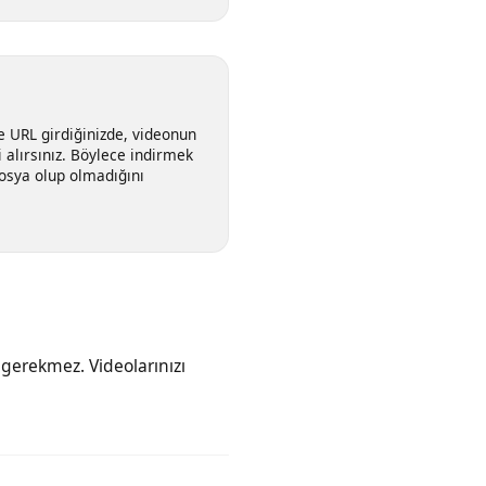
K seçenekleri arasından seçim
e
cisine URL girdiğinizde, videonun
esini alırsınız. Böylece indirmek
ğru dosya olup olmadığını
niz gerekmez. Videolarınızı