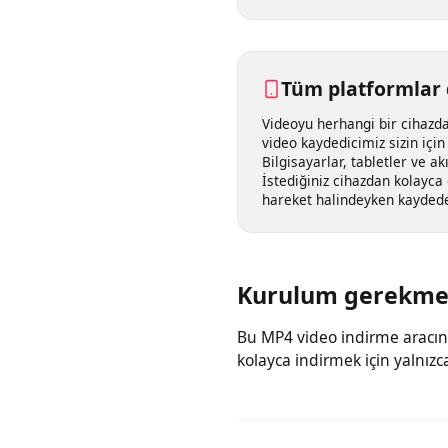
getirir. Tek yapmanız gere
bağlantısını yukarıdaki kut
araç halleder.
Tüm platformlar
Videoyu herhangi bir cihaz
video kaydedicimiz sizin i
Bilgisayarlar, tabletler ve 
İstediğiniz cihazdan kolayc
hareket halindeyken kayded
Kurulum gerekm
Bu MP4 video indirme aracı
kolayca indirmek için yalnız