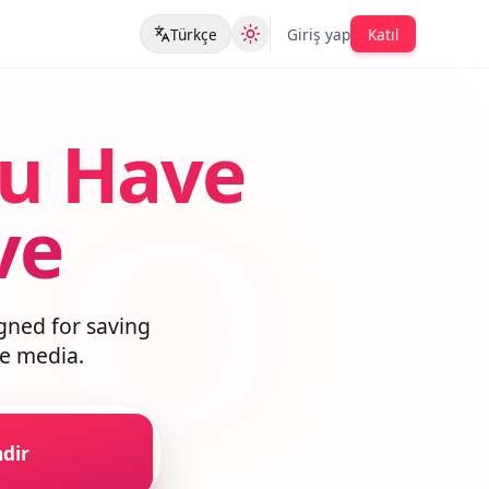
Türkçe
Giriş yap
Katıl
ou Have
ave
esigned for saving
lable media.
İndir