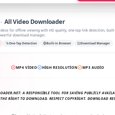
a
-
All Video Downloader
videos for offline viewing with HD quality, one-tap link detection, b
 powerful download manager.
ds
One-Tap Detection
Built-in Browser
Download Manage
MP4 VIDEO
HIGH RESOLUTION
MP3 AUDIO
LOADER.NET: A RESPONSIBLE TOOL FOR SAVING PUBLICLY AV
E THE RIGHT TO DOWNLOAD. RESPECT COPYRIGHT. DOWNLOAD