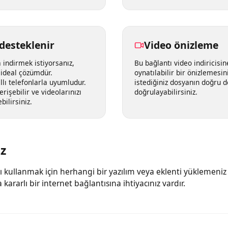
ken favori videonuzun
480p, 720p, 1080p ve 4
uya yapıştırmaktır; gerisini
yapabilirsiniz.
 desteklenir
Video önizlem
da indirmek istiyorsanız,
Bu bağlantı video indiri
çin ideal çözümdür.
oynatılabilir bir önizlem
akıllı telefonlarla uyumludur.
istediğiniz dosyanın do
a erişebilir ve videolarınızı
doğrulayabilirsiniz.
ebilirsiniz.
ez
nı kullanmak için herhangi bir yazılım veya eklenti yükleme
ca kararlı bir internet bağlantısına ihtiyacınız vardır.