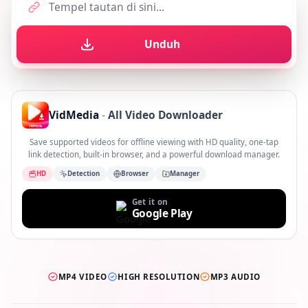
Unduh
VidMedia
-
All Video Downloader
Save supported videos for offline viewing with HD quality, one-tap
link detection, built-in browser, and a powerful download manager.
HD
Detection
Browser
Manager
Get it on
Google Play
MP4 VIDEO
HIGH RESOLUTION
MP3 AUDIO