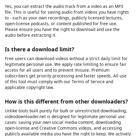
Download links can fail for several reasons: the source video
may have been removed or made private, your internet
connection may be unstable, the file may be too large for your
device's storage, or the platform may have changed its URL
structure. We recommend first verifying that the video URL still
works in your browser. If it does, try copying the URL again and
submitting it fresh. If problems persist, our platform may be
experiencing temporary issues, or the specific platform may
have implemented new restrictions that we are working to
support.
Can I download audio only (MP3)?
Yes, you can extract the audio track from a video as an MP3
file. This is useful for saving audio from videos you have rights
to - such as your own recordings, publicly licensed lectures,
open-license podcasts, or content published for free use.
Please ensure you have the right to download and use the
audio before extracting it.
Is there a download limit?
Free users can download videos without a strict daily limit for