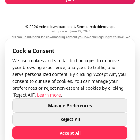
LEGAL
Ketentuan Layanan
Kebijakan Privasi
Responsible Use
NEWSLETTER
Stay updated with our latest features and releases.
Join
© 2026 videodownloader.net. Semua hak dilindungi.
Last updated: June 19, 2026
This tool is intended for downloading content you have the legal right to save. We
respect intellectual property rights and comply with DMCA takedown requests.
support@videodownloader.net
|
Privasi
|
Ketentuan
Cookie Consent