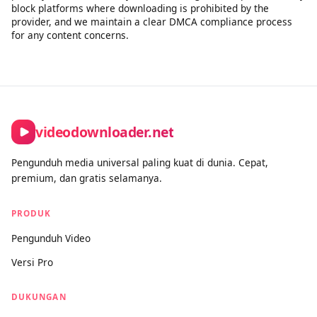
legitimate personal use. We apply rate limiting to ensure fair
access for all users and to prevent misuse. Premium
subscribers get priority processing and faster speeds. All use
of this tool must comply with our Terms of Service and
applicable copyright law.
How is this different from other downloaders?
Unlike tools built purely for bulk or unrestricted downloading,
videodownloader.net is designed for legitimate personal use
cases: saving your own social media content, downloading
open-license and Creative Commons videos, and accessing
publicly available media you have the right to keep. We actively
block platforms where downloading is prohibited by the
provider, and we maintain a clear DMCA compliance process
for any content concerns.
videodownloader.net